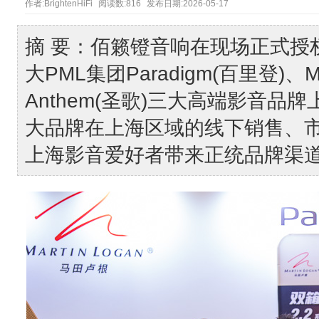
作者:
BrightenHiFi
阅读数:
816
发布日期:
2026-05-17
摘 要：佰籁镫音响在现场正式授
大PML集团Paradigm(百里登)、Ma
Anthem(圣歌)三大高端影音
大品牌在上海区域的线下销售、
上海影音爱好者带来正统品牌渠